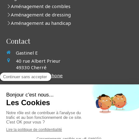
Aménagement de combles
Aménagement de dressing
Aménagement au handicap
Contact
Gastinel E
40 rue Albert Prieur
49330
Cherré
Afficher le téléphone
Demander un devis
©2019 Gastinel E - Jointoyeur, plaquiste
Plan du site
Mentions légales