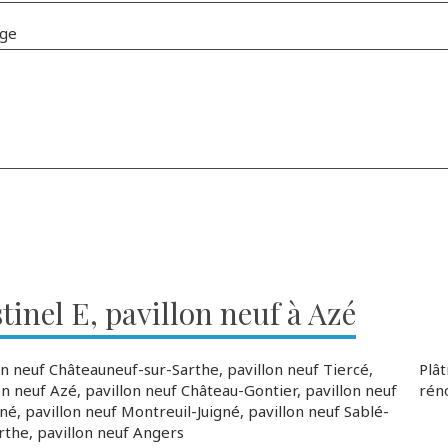
ge
tinel E, pavillon neuf à Azé
on neuf Châteauneuf-sur-Sarthe
,
pavillon neuf Tiercé
,
Plâ
on neuf Azé
,
pavillon neuf Château-Gontier
,
pavillon neuf
rén
gné
,
pavillon neuf Montreuil-Juigné
,
pavillon neuf Sablé-
rthe
,
pavillon neuf Angers