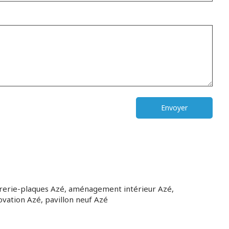
Envoyer
trerie-plaques Azé
,
aménagement intérieur Azé
,
ovation Azé
,
pavillon neuf Azé