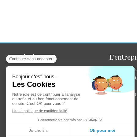
Gastinel E
L'entrepr
Gastinel E
est une entreprise qui a plus
Gastine
de 30 années d'expérience en
Réalisat
jointoyeur, plaquiste
: aménagement au
Avis
handicap, aménagement de dressing,
aménagement de combles,
Contact
agrandissement et extensions, deco ,
pavillon neuf , rénovation ,
aménagement intérieur.