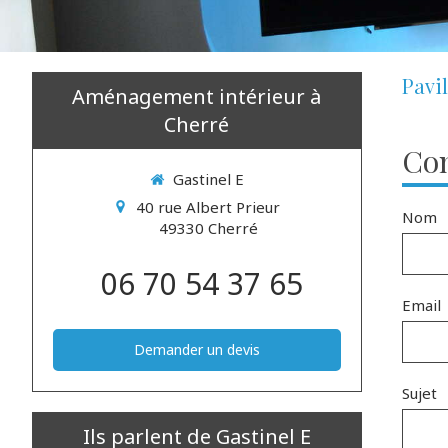
Pavil
Aménagement intérieur à
Cherré
Con
Gastinel E
40 rue Albert Prieur
Nom
49330
Cherré
06 70 54 37 65
Email
Demander un devis
Sujet
Ils parlent de Gastinel E