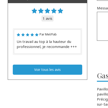
Messa
1 avis
Par Mel/Fab
Un travail au top à la hauteur du
professionnel, je recommande +++
Voir tous les avis
Gas
Pavill
pavill
Préci
sur-Sa