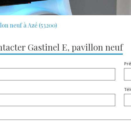
lon neuf à Azé (53200)
tacter Gastinel E, pavillon neuf
Pr
Té