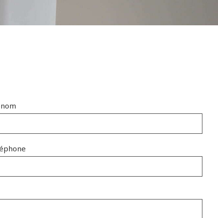
énom
léphone