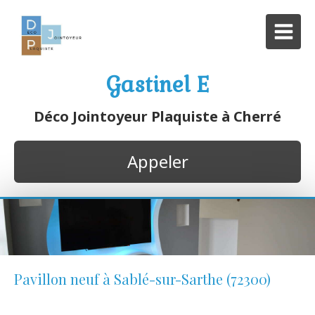
Gastinel E
Déco Jointoyeur Plaquiste à Cherré
Appeler
Pavillon neuf à Sablé-sur-Sarthe (72300)